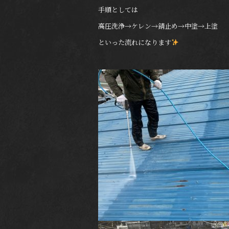
手順としては
高圧洗浄→ケレン→錆止め→中塗→上塗
といった流れになります