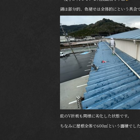
錆は部分的、色褪せは全体的にという具合
庇のV折板も同様に劣化した状態です。
ちなみに屋根全体で600㎡という面積でし